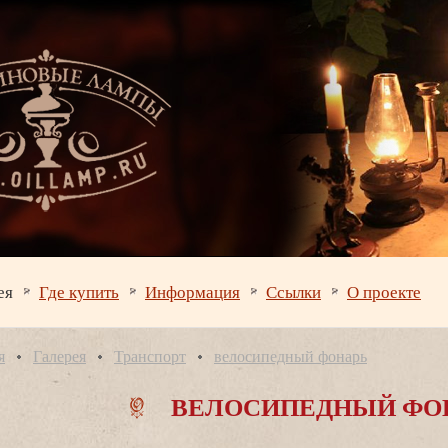
ея
Где купить
Информация
Ссылки
О проекте
я
Галерея
Транспорт
елосипедный фонарь
ЕЛОСИПЕДНЫЙ ФО