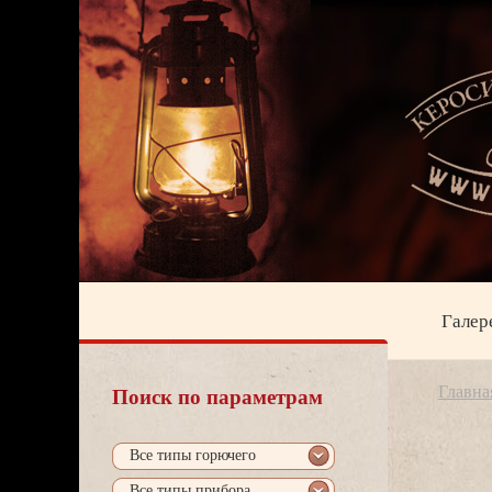
Галер
Главна
Поиск по параметрам
се типы горючего
се типы прибора