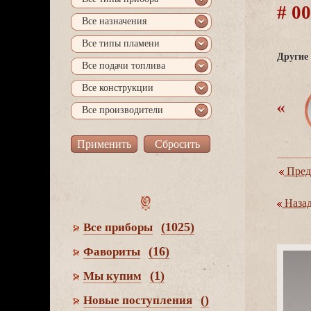
# 0
се назначения
се типы пламени
Другие 
се подачи топлива
се конструкции
се производители
Пред
Наза
(1025)
се приборы
(16)
Фавориты
(1)
Мы купим
()
Новые поступления