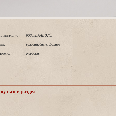
о каталогу:
00889EAAEB243
ние:
елосипедные, фонарь
ючего:
Керосин
уться в раздел