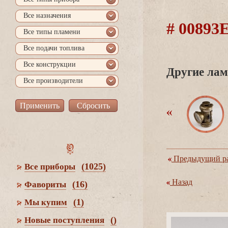
се назначения
# 0089
се типы пламени
се подачи топлива
се конструкции
Другие лам
се производители
Предыдущий ра
(1025)
се приборы
Назад
(16)
Фавориты
(1)
Мы купим
()
Новые поступления