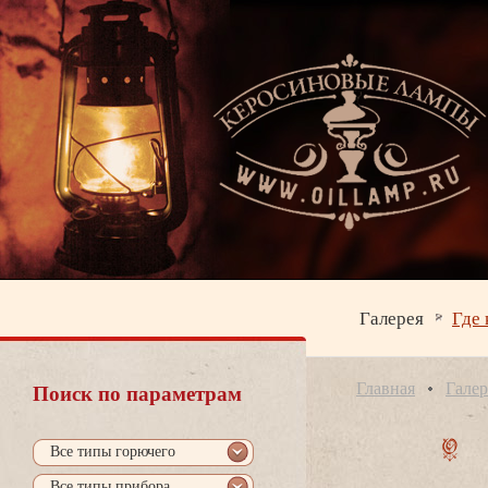
Галерея
Где 
Главная
Галер
Поиск по параметрам
се типы горючего
се типы прибора