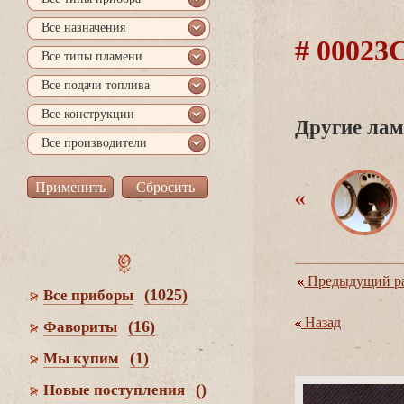
се назначения
# 0002
се типы пламени
се подачи топлива
се конструкции
Другие лам
се производители
Предыдущий ра
(1025)
се приборы
Назад
(16)
Фавориты
(1)
Мы купим
()
Новые поступления