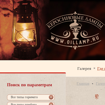
Галерея
Где 
Главная
Галер
Поиск по параметрам
се типы горючего
се типы прибора