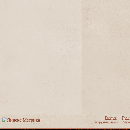
Галерея
Где к
Конструкции ламп
Музе