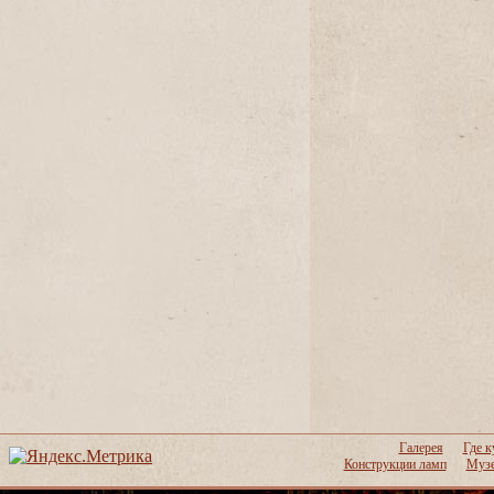
Галерея
Где к
Конструкции ламп
Музе