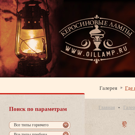
Галерея
Где 
Главная
Галер
Поиск по параметрам
се типы горючего
се типы прибора