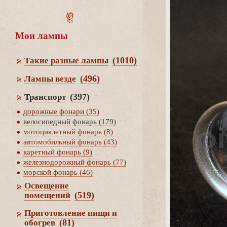
Мои лампы
(1010)
Такие разные лампы
(496)
Лампы везде
(397)
Транспорт
дорожные фонари (35)
елосипедный фонарь (179)
мотоциклетный фонарь (8)
автомобильный фонарь (43)
каретный фонарь (9)
железнодорожный фонарь (77)
морской фонарь (46)
Освещение
(519)
помещений
Приготовление пищи и
(81)
обогре