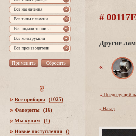
се назначения
# 0011
се типы пламени
се подачи топлива
се конструкции
Другие лам
се производители
Предыдущий ра
(1025)
се приборы
Назад
(16)
Фавориты
(1)
Мы купим
()
Новые поступления