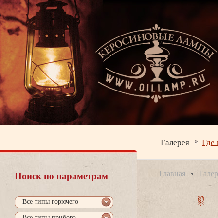
Галерея
Где 
Главная
Галер
Поиск по параметрам
се типы горючего
се типы прибора