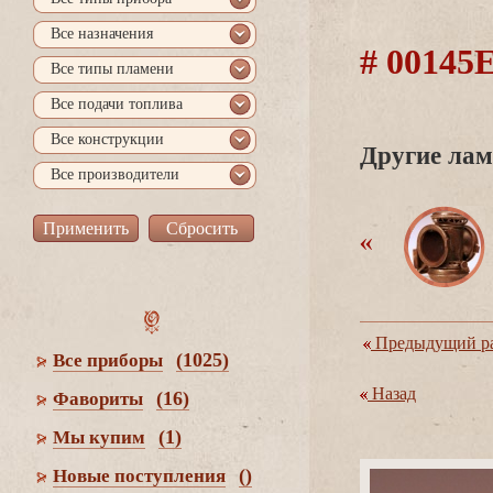
се назначения
# 0014
се типы пламени
се подачи топлива
се конструкции
Другие лам
се производители
Предыдущий ра
(1025)
се приборы
Назад
(16)
Фавориты
(1)
Мы купим
()
Новые поступления