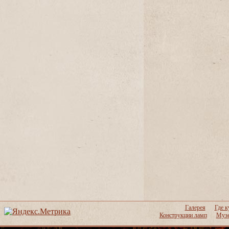
Галерея
Где к
Конструкции ламп
Музе