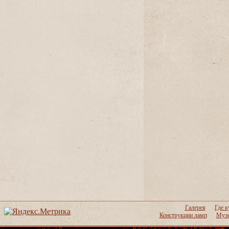
Галерея
Где к
Конструкции ламп
Музе