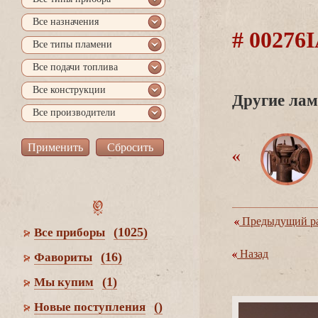
се назначения
# 00276
се типы пламени
се подачи топлива
се конструкции
Другие лам
се производители
Предыдущий ра
(1025)
се приборы
Назад
(16)
Фавориты
(1)
Мы купим
()
Новые поступления