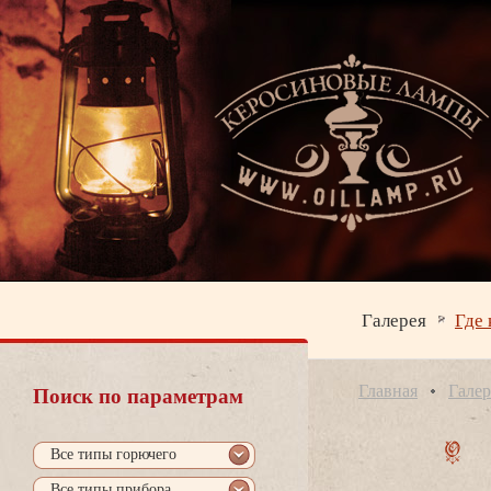
Галерея
Где 
Главная
Галер
Поиск по параметрам
се типы горючего
се типы прибора