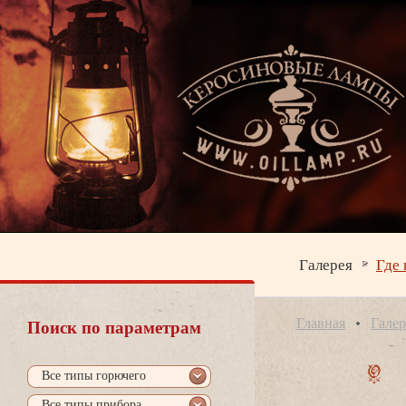
Галерея
Где 
Главная
Галер
Поиск по параметрам
се типы горючего
се типы прибора