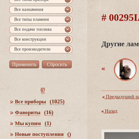
се назначения
# 00295
се типы пламени
се подачи топлива
се конструкции
Другие лам
се производители
Предыдущий ра
(1025)
се приборы
Назад
(16)
Фавориты
(1)
Мы купим
()
Новые поступления