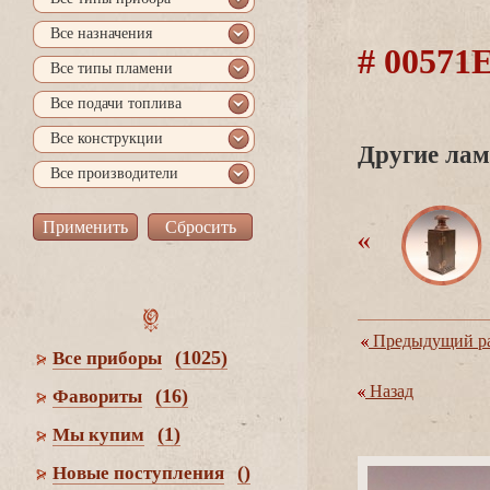
се назначения
# 00571
се типы пламени
се подачи топлива
се конструкции
Другие лам
се производители
Предыдущий ра
(1025)
се приборы
Назад
(16)
Фавориты
(1)
Мы купим
()
Новые поступления