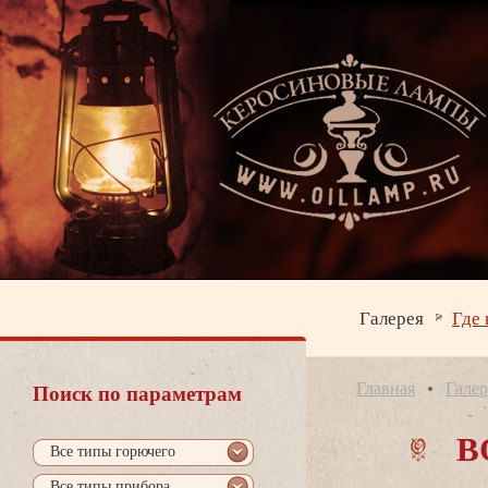
Галерея
Где 
Главная
Галер
Поиск по параметрам
О
се типы горючего
се типы прибора