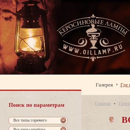
Галерея
Где 
Главная
Галер
Поиск по параметрам
О
се типы горючего
се типы прибора