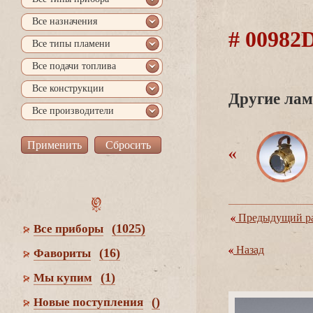
се назначения
# 0098
се типы пламени
се подачи топлива
се конструкции
Другие лам
се производители
Предыдущий ра
(1025)
се приборы
Назад
(16)
Фавориты
(1)
Мы купим
()
Новые поступления