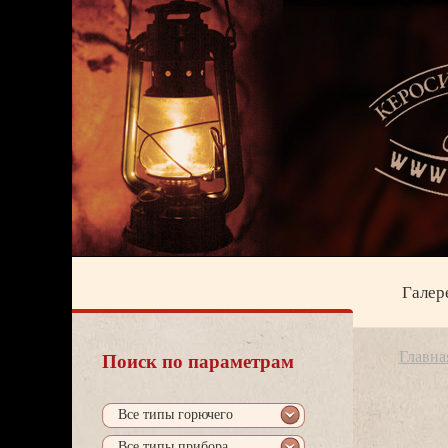
Галер
Главна
Поиск по параметрам
се типы горючего
се типы прибора