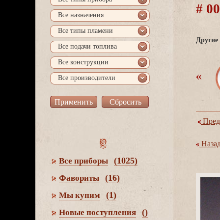
# 0
се назначения
се типы пламени
Другие 
се подачи топлива
се конструкции
се производители
Пред
Наза
(1025)
се приборы
(16)
Фавориты
(1)
Мы купим
()
Новые поступления