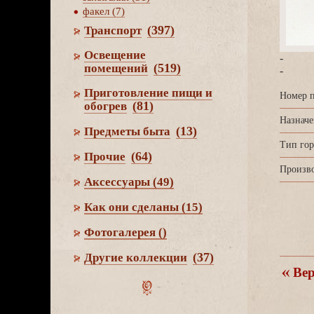
факел (7)
(397)
Транспорт
Освещение
-
(519)
помещений
-
Приготовление пищи и
Номер п
(81)
обогре
Назначе
(13)
Предметы быта
Тип гор
(64)
Прочие
Произво
Аксессуары
(49)
Как они сделаны
(15)
Фотогалерея
()
(37)
Другие коллекции
ерн