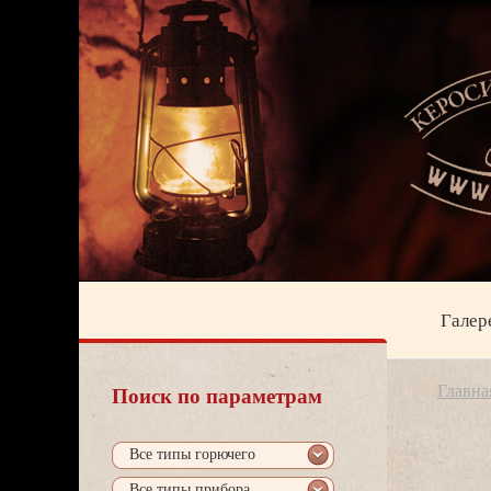
Галер
Главна
Поиск по параметрам
се типы горючего
се типы прибора