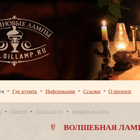
ея
Где купить
Информация
Ссылки
О проекте
я
Галерея
Лампы везде
олшебная лампа
ОЛШЕБНАЯ ЛАМ