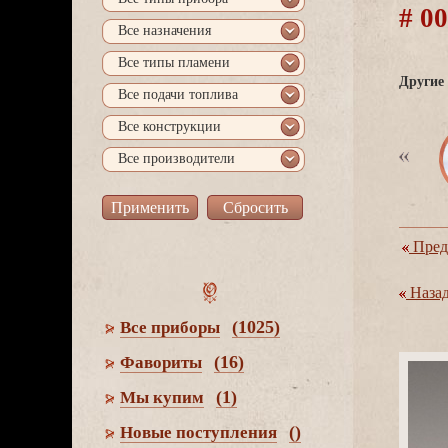
# 0
се назначения
се типы пламени
Другие 
се подачи топлива
се конструкции
се производители
Пред
Наза
(1025)
се приборы
(16)
Фавориты
(1)
Мы купим
()
Новые поступления