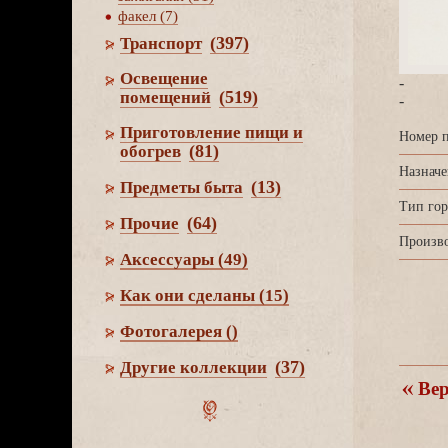
факел (7)
(397)
Транспорт
Освещение
-
(519)
помещений
-
Приготовление пищи и
Номер п
(81)
обогре
Назначе
(13)
Предметы быта
Тип гор
(64)
Прочие
Произво
Аксессуары
(49)
Как они сделаны
(15)
Фотогалерея
()
(37)
Другие коллекции
ерн