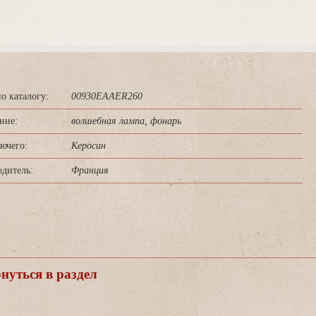
о каталогу:
00930EAAER260
ние:
олшебная лампа, фонарь
ючего:
Керосин
дитель:
Франция
уться в раздел