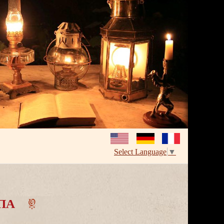
Select Language
▼
ПА