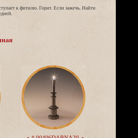
рудней.
нная
# 00406DABNA20