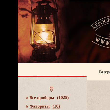
Галер
(1025)
се приборы
(16)
Фавориты