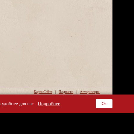
Карта Сайта
|
Подписка
|
Авторизация
Copyright © oillamp.ru. 2026
 удобнее для вас.
Подробнее
Ок