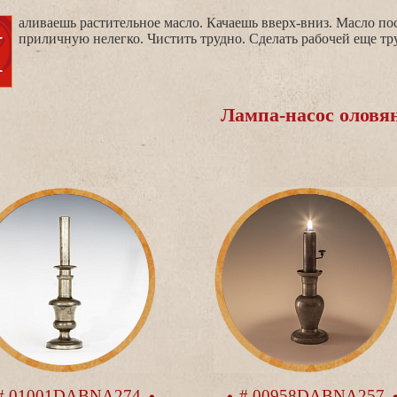
ечь. Найти
приличную нелегко. Чистить трудно. Сделать рабочей еще т
Лампа-насос оловя
# 01001DABNA274
# 00958DABNA257