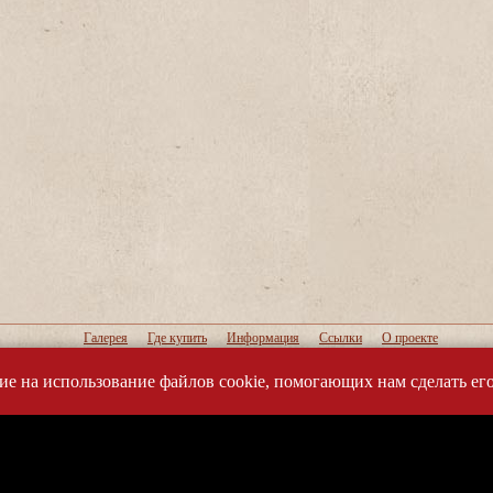
Галерея
Где купить
Информация
Ссылки
О проекте
Конструкции ламп
Музеи и коллекции ламп
Словарь термино
Литература
сие на использование файлов cookie, помогающих нам сделать его