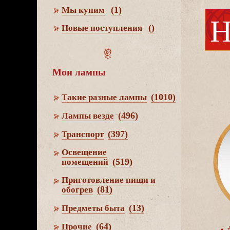
(1)
Мы купим
Наливаешь растительное масло. Качаешь вверх-вниз. Масло поступает к фитилю. Горит. Если заж
()
Новые поступления
Мои лампы
(1010)
Такие разные лампы
(496)
Лампы везде
(397)
Транспорт
Освещение
(519)
помещений
Приготовление пищи и
(81)
обогре
(13)
Предметы быта
(64)
Прочие