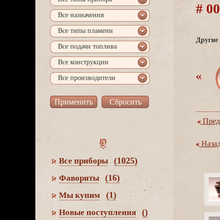
# 0
се назначения
се типы пламени
Другие 
се подачи топлива
се конструкции
се производители
Пред
Наза
(1025)
се приборы
(16)
Фавориты
(1)
Мы купим
()
Новые поступления