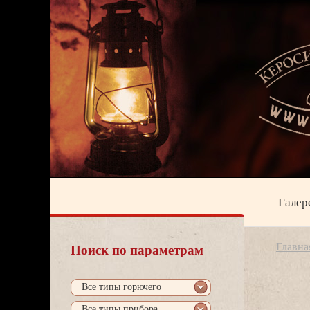
Галер
Главна
Поиск по параметрам
се типы горючего
се типы прибора