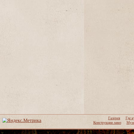
Галерея
Где к
Конструкции ламп
Музе