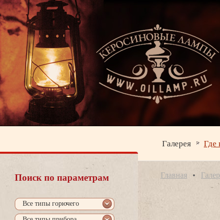
Галерея
Где 
Главная
Галер
Поиск по параметрам
се типы горючего
се типы прибора