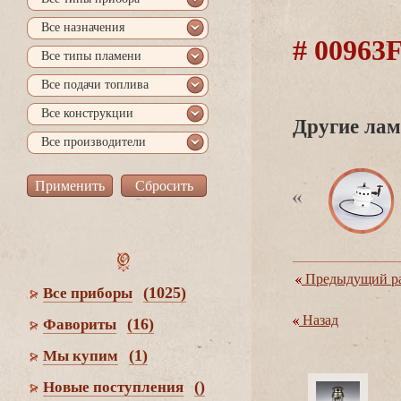
се назначения
# 00963
се типы пламени
се подачи топлива
се конструкции
Другие лам
се производители
Предыдущий ра
(1025)
се приборы
Назад
(16)
Фавориты
(1)
Мы купим
()
Новые поступления