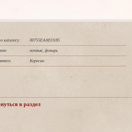
о каталогу:
00755EAAEO185
ние:
ночные, фонарь
ючего:
Керосин
уться в раздел