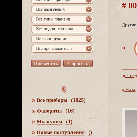
# 0
се назначения
се типы пламени
Другие 
се подачи топлива
се конструкции
се производители
Пред
Наза
(1025)
се приборы
(16)
Фавориты
(1)
Мы купим
()
Новые поступления