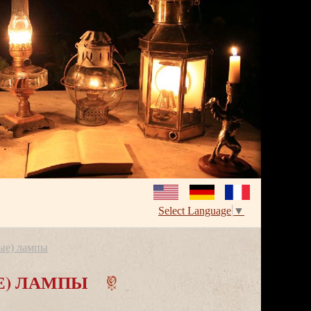
Select Language
▼
ые) лампы
Е) ЛАМПЫ