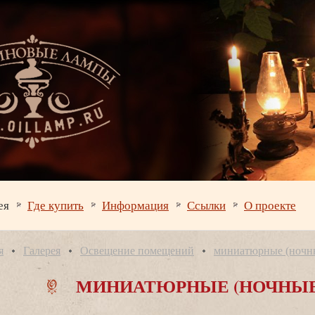
ея
Где купить
Информация
Ссылки
О проекте
я
Галерея
Освещение помещений
миниатюрные (ночн
МИНИАТЮРНЫЕ (НОЧНЫ