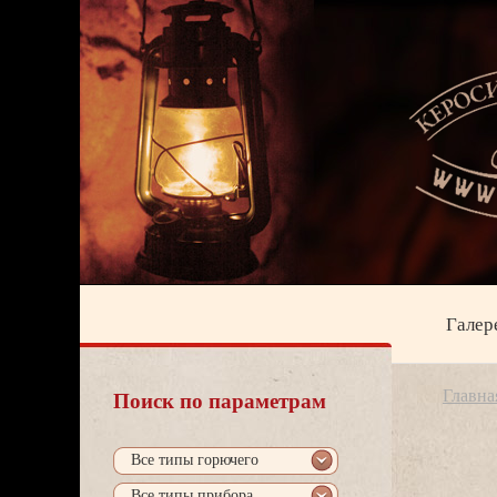
Галер
Главна
Поиск по параметрам
се типы горючего
се типы прибора