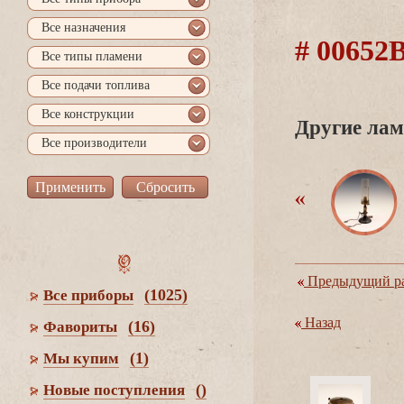
се назначения
# 0065
се типы пламени
се подачи топлива
се конструкции
Другие лам
се производители
Предыдущий ра
(1025)
се приборы
Назад
(16)
Фавориты
(1)
Мы купим
()
Новые поступления