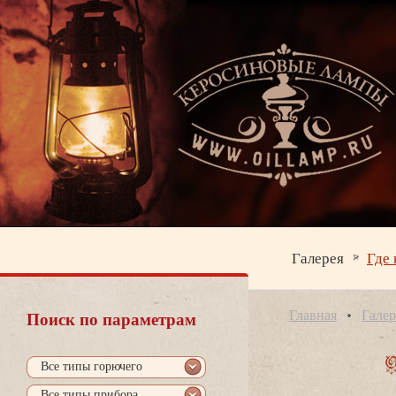
Галерея
Где 
Главная
Галер
Поиск по параметрам
се типы горючего
се типы прибора