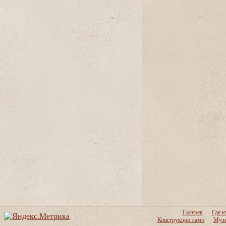
Галерея
Где к
Конструкции ламп
Музе