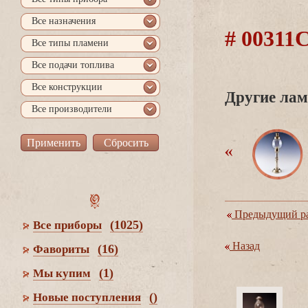
се назначения
# 0031
се типы пламени
се подачи топлива
се конструкции
Другие лам
се производители
Предыдущий ра
(1025)
се приборы
Назад
(16)
Фавориты
(1)
Мы купим
()
Новые поступления