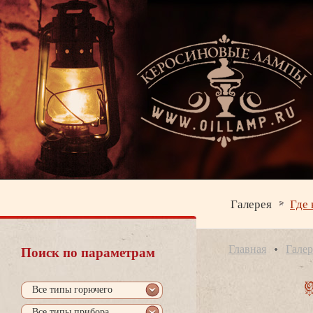
Галерея
Где 
Главная
Галер
Поиск по параметрам
се типы горючего
се типы прибора