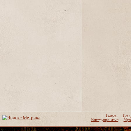
Галерея
Где к
Конструкции ламп
Музе