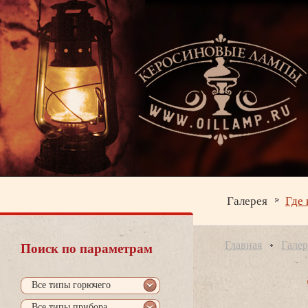
Галерея
Где 
Главная
Галер
Поиск по параметрам
се типы горючего
се типы прибора