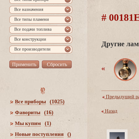
се назначения
# 0018
се типы пламени
се подачи топлива
се конструкции
Другие лам
се производители
Предыдущий ра
(1025)
се приборы
Назад
(16)
Фавориты
(1)
Мы купим
()
Новые поступления