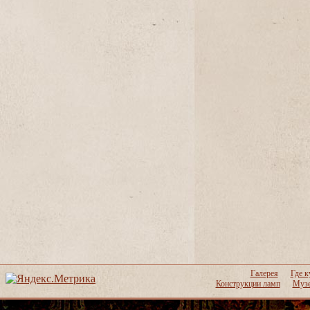
Галерея
Где к
Конструкции ламп
Музе