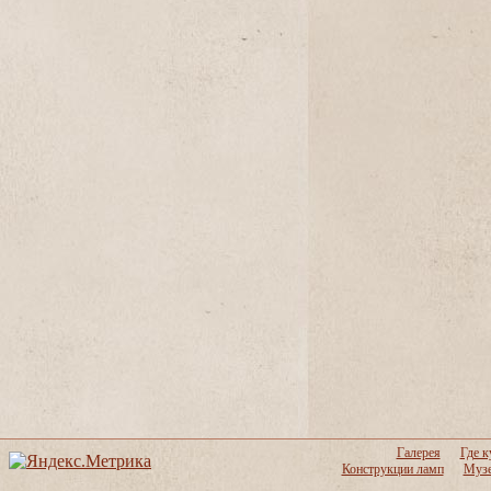
Галерея
Где к
Конструкции ламп
Музе