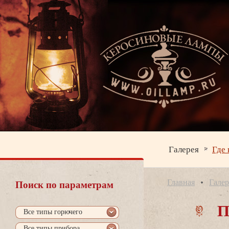
Галерея
Где 
Главная
Галер
Поиск по параметрам
П
се типы горючего
се типы прибора