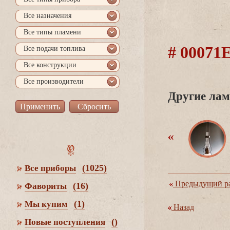
се назначения
се типы пламени
# 0007
се подачи топлива
се конструкции
се производители
Другие лам
(1025)
се приборы
Предыдущий ра
(16)
Фавориты
(1)
Мы купим
Назад
()
Новые поступления