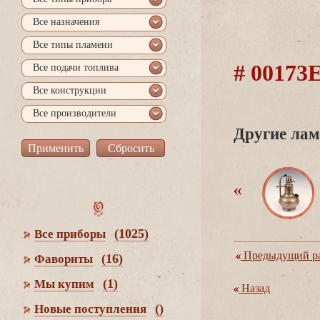
се назначения
се типы пламени
# 0017
се подачи топлива
се конструкции
се производители
Другие лам
(1025)
се приборы
Предыдущий ра
(16)
Фавориты
(1)
Мы купим
Назад
()
Новые поступления