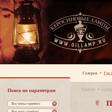
Галерея
Где 
Главная
Галер
Поиск по параметрам
П
се типы горючего
се типы прибора