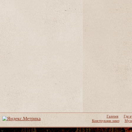
Галерея
Где к
Конструкции ламп
Музе