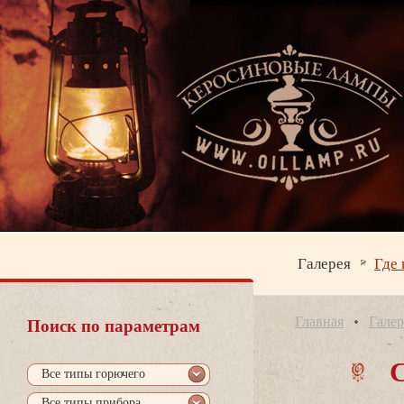
Галерея
Где 
Главная
Галер
Поиск по параметрам
се типы горючего
се типы прибора