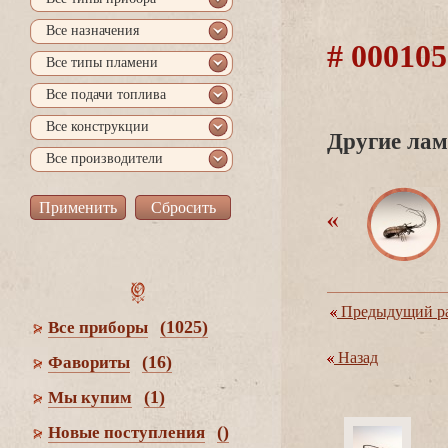
се назначения
# 000105
се типы пламени
се подачи топлива
се конструкции
Другие лам
се производители
Предыдущий ра
(1025)
се приборы
Назад
(16)
Фавориты
(1)
Мы купим
()
Новые поступления