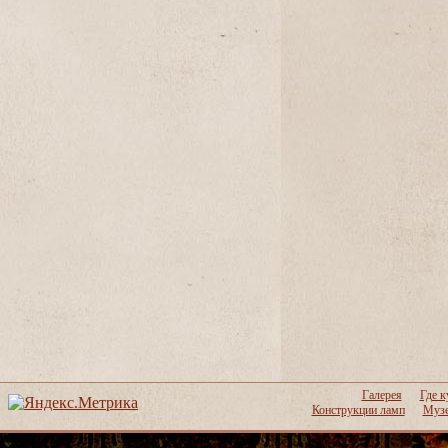
Галерея
Где к
Конструкции ламп
Музе