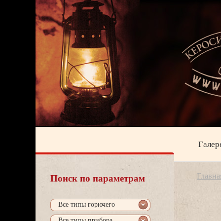
Галер
Главна
Поиск по параметрам
се типы горючего
се типы прибора