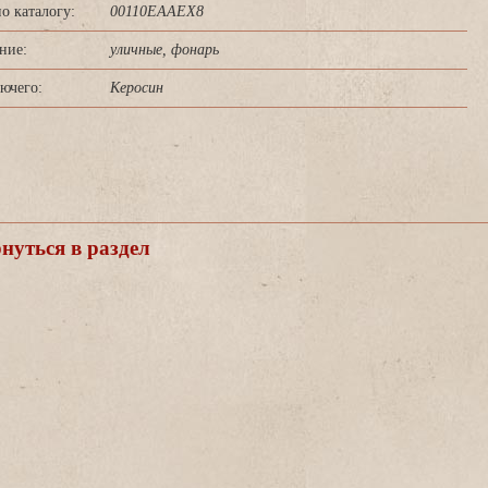
о каталогу:
00110EAAEX8
ние:
уличные, фонарь
ючего:
Керосин
уться в раздел