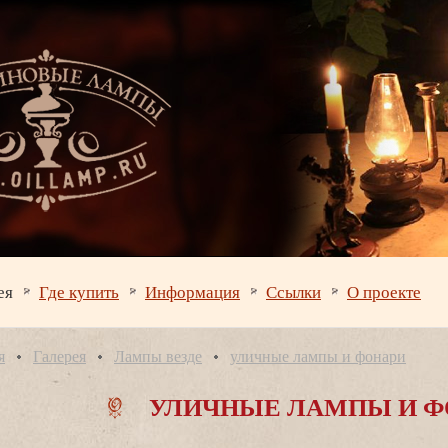
ея
Где купить
Информация
Ссылки
О проекте
я
Галерея
Лампы везде
уличные лампы и фонари
УЛИЧНЫЕ ЛАМПЫ И Ф