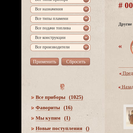
# 0
се назначения
се типы пламени
Другие 
се подачи топлива
се конструкции
се производители
Пред
Наза
(1025)
се приборы
(16)
Фавориты
(1)
Мы купим
()
Новые поступления