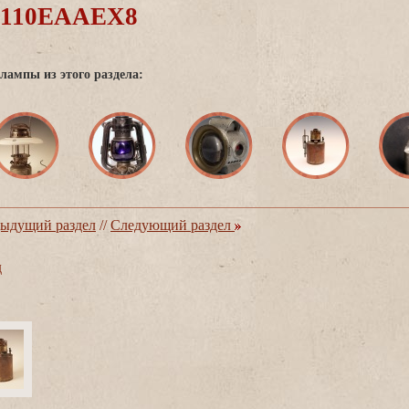
0110EAAEX8
лампы из этого раздела:
ыдущий раздел
//
Следующий раздел
д