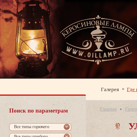
Галерея
Где 
Главная
Галер
Поиск по параметрам
У
се типы горючего
се типы прибора