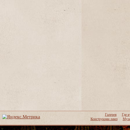
Галерея
Где к
Конструкции ламп
Музе