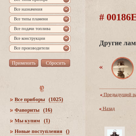
се назначения
# 0018
се типы пламени
се подачи топлива
се конструкции
Другие лам
се производители
Предыдущий ра
(1025)
се приборы
Назад
(16)
Фавориты
(1)
Мы купим
()
Новые поступления