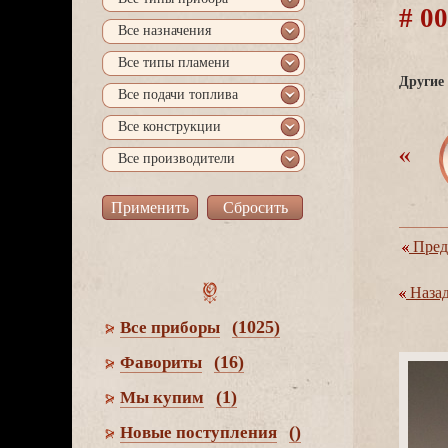
# 0
се назначения
се типы пламени
Другие 
се подачи топлива
се конструкции
се производители
Пред
Наза
(1025)
се приборы
(16)
Фавориты
(1)
Мы купим
()
Новые поступления