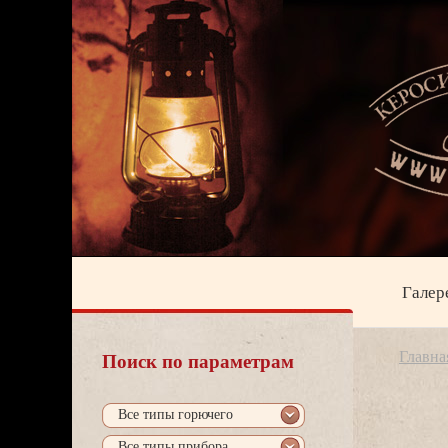
Галер
Главна
Поиск по параметрам
се типы горючего
се типы прибора