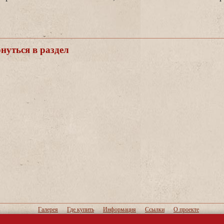
уться в раздел
Галерея
Где купить
Информация
Ссылки
О проекте
Конструкции ламп
Музеи и коллекции ламп
Словарь термино
Литература