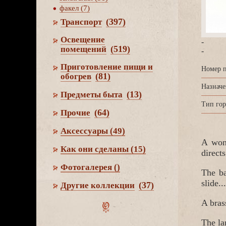
факел (7)
(397)
Транспорт
Освещение
-
(519)
помещений
-
Приготовление пищи и
Номер п
(81)
обогре
Назначе
(13)
Предметы быта
Тип гор
(64)
Прочие
Аксессуары
(49)
A wond
Как они сделаны
(15)
directs
Фотогалерея
()
The ba
slide.
(37)
Другие коллекции
A bras
The la