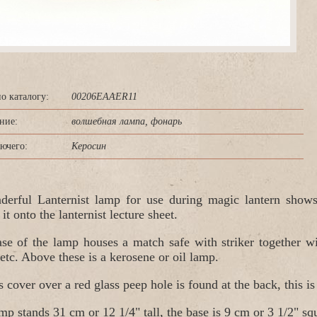
о каталогу:
00206EAAER11
ние:
олшебная лампа, фонарь
ючего:
Керосин
erful Lanternist lamp for use during magic lantern shows
 it onto the lanternist lecture sheet.
se of the lamp houses a match safe with striker together wi
..etc. Above these is a kerosene or oil lamp.
s cover over a red glass peep hole is found at the back, this is
mp stands 31 cm or 12 1/4" tall, the base is 9 cm or 3 1/2" sq