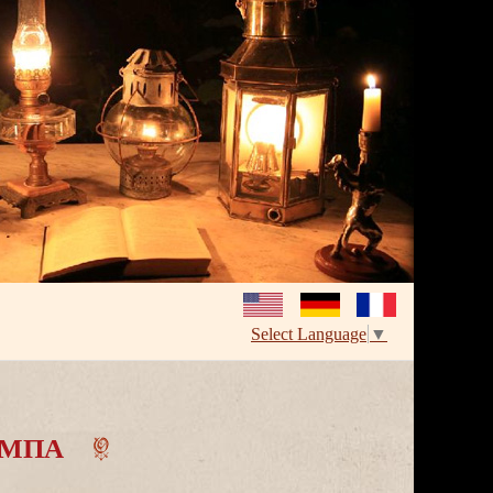
Select Language
▼
МПА