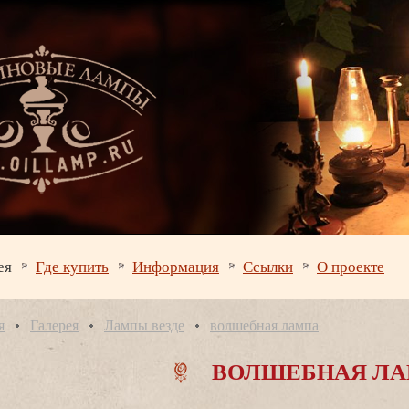
ея
Где купить
Информация
Ссылки
О проекте
я
Галерея
Лампы везде
олшебная лампа
ОЛШЕБНАЯ ЛА