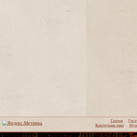
Галерея
Где к
Конструкции ламп
Музе