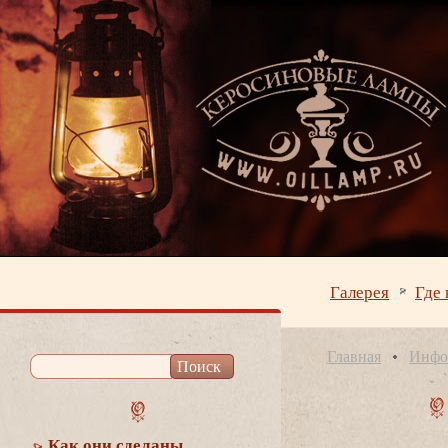
Галерея
Где 
Главная
Инфо
Как они сделаны