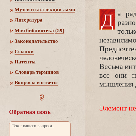
Музеи и коллекции ламп
Д
а ра
Литература
разн
толь
Моя библиотека
(59)
независ
Законодательство
Предпочте
Cсылки
человечес
Патенты
есьма инте
Словарь термино
се они н
опросы и ответы
мышления 
Элемент не
Обратная связь