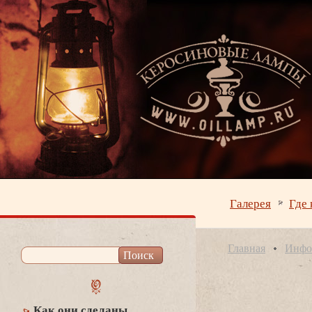
Галерея
Где 
Главная
Инфо
Как они сделаны