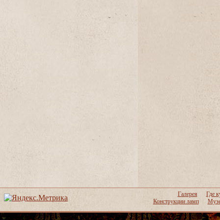
Галерея
Где к
Конструкции ламп
Музе