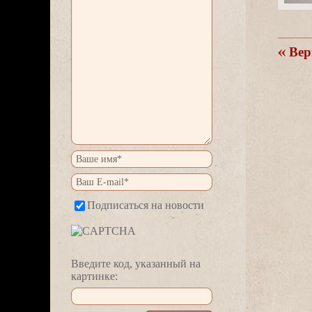
ерн
Подписаться на новости
едите код, указанный на
картинке: