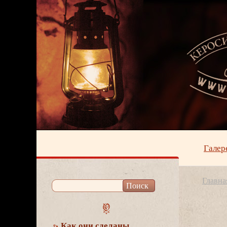
Галер
Главна
Как они сделаны