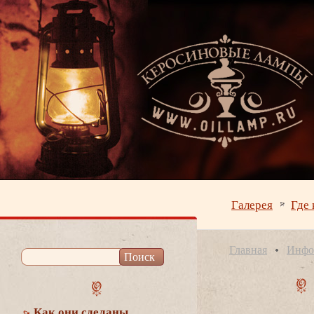
Галерея
Где 
Главная
Инфо
Как они сделаны