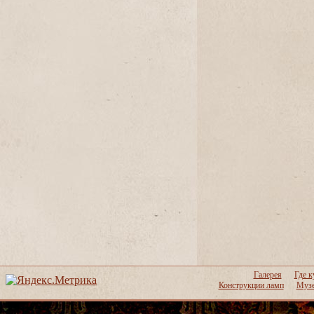
Галерея
Где к
Конструкции ламп
Музе