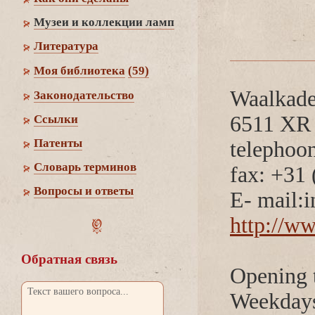
Музеи и коллекции ламп
Литература
Моя библиотека
(59)
Waalkade
Законодательство
6511 X
Cсылки
Патенты
telephoo
Словарь термино
fax: +31
опросы и ответы
E- mail:
http://w
Обратная связь
Opening 
Weekdays