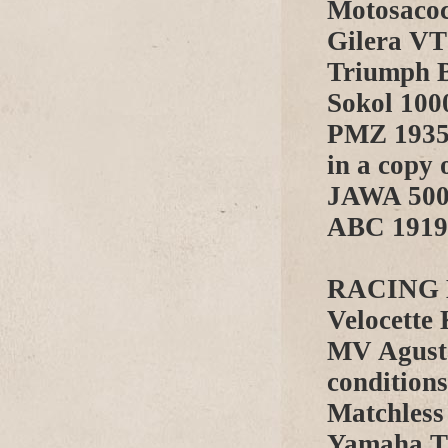
Motosacoc
Gilera V
Triumph B
Sokol 1000
PMZ 1935 
in a copy
JAWA 50
ABC 1919
RACING 
Velocette 
MV Agusta
conditions 
Matchless
Yamaha T