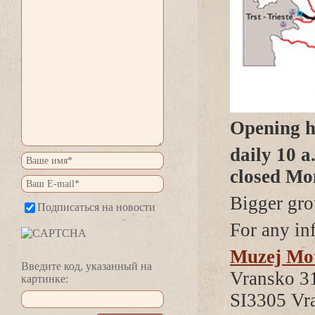
Opening h
daily 10 a
closed Mo
Bigger gro
Подписаться на новости
For any in
Muzej Mot
едите код, указанный на
Vransko 3
картинке:
SI3305 Vr