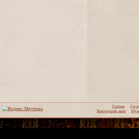
Галерея
Где к
Конструкции ламп
Музе