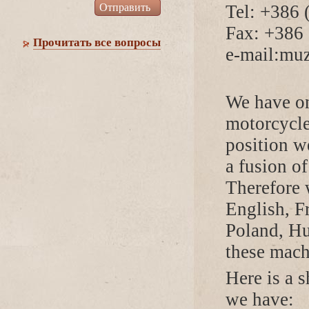
Tel: +386 
Fax: +386
Прочитать все вопросы
e-mail:muz
We have on
motorcycle
position w
a fusion o
Therefore 
English, F
Poland, Hu
these mach
Here is a s
we have: