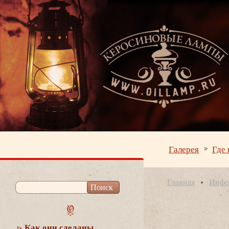
Галерея
Где 
Главная
Инфо
Как они сделаны