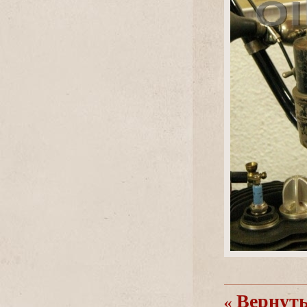
ернутьс