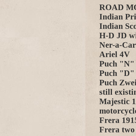
ROAD MO
Indian P
Indian Sc
H-D JD wi
Ner-a-Car
Ariel 4V
Puch "N" 
Puch "D" 
Puch Zwei
still existi
Majestic 1
motorcycl
Frera 191
Frera two