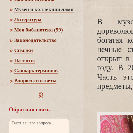
Музеи и коллекции ламп
Литература
музее 
дореволюц
Моя библиотека
(59)
огатая к
Законодательство
печные с
Cсылки
открыт в
Патенты
оду. В 2
Словарь термино
Часть эт
опросы и ответы
предметы,
Обратная связь