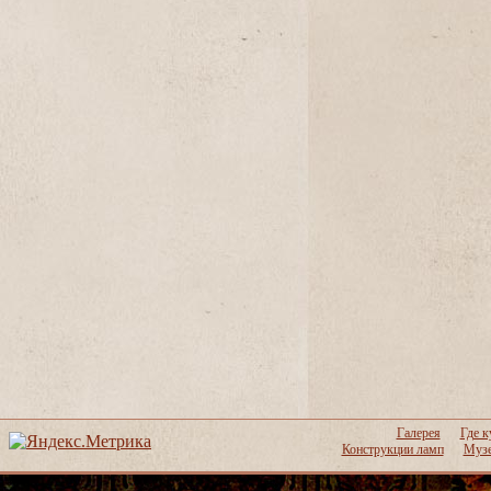
Галерея
Где к
Конструкции ламп
Музе