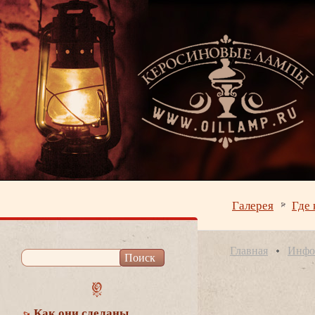
Галерея
Где 
Главная
Инфо
Как они сделаны