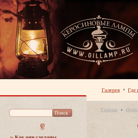
Галерея
Где 
Главная
Инфо
Как они сделаны