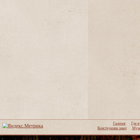
Галерея
Где к
Конструкции ламп
Музе