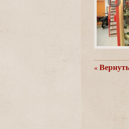
ернутьс