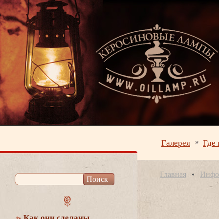
Галерея
Где 
Главная
Инфо
Как они сделаны