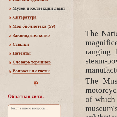
Музеи и коллекции ламп
Литература
Моя библиотека
(59)
The Nati
Законодательство
magnific
Cсылки
ranging 
Патенты
steam-p
Словарь термино
manufactu
опросы и ответы
The Muse
motor­cy
Обратная связь
of which 
museum's