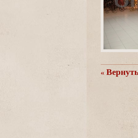
ернутьс