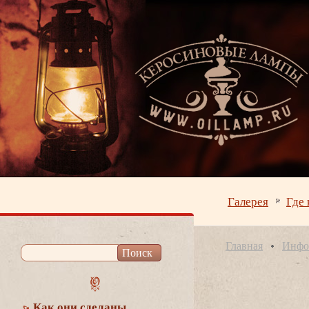
Галерея
Где 
Главная
Инфо
Как они сделаны