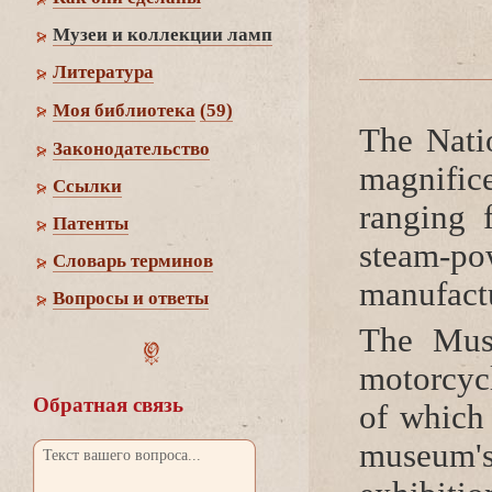
Музеи и коллекции ламп
Литература
Моя библиотека
(59)
The Nati
Законодательство
magnific
Cсылки
ranging 
Патенты
steam-p
Словарь термино
manufactu
опросы и ответы
The Muse
motor­cy
Обратная связь
of which 
museum's